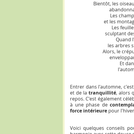
Bientôt, les oisea
abandonna
Les champ
 et les monta
Les feuill
sculptant de
Quand l
les arbres 
Alors, le cré
enveloppan
Et dan
l'auto
Entrer dans l'automne, c'est
et de la 
tranquillité
, alors
repos. C'est également célébr
à une phase de 
contempl
force intérieure
 pour l'hiver
Voici quelques conseils p
harmonie avec cette douce 