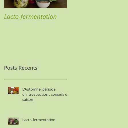
Lacto-fermentation
L'EFT en pratique
Posts Récents
L'Automne, période
d'introspection : conseils de
saison
Lacto-fermentation