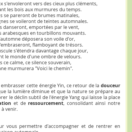
ux s'envoleront vers des cieux plus cléments
,
nt les bois aux murmures du temps.
s se pareront de brumes matinales, 
gnes se voileront de teintes automnales.
es danseront, emportées par le vent,
s arabesques en tourbillons mouvants.
'automne déposera son voile d'or,
s'embraseront, flamboyant de trésors.
puscule s'étendra davantage chaque jour,
t le monde d'une ombre de velours.
s ce calme, ce silence souverain,
mne murmurera "Voici le chemin".
 embrasser cette énergie Yin, ce retour de la 
douceur 
 que la lumière diminue et que la nature se prépare au 
er le déclin subtil de l'énergie Yang qui laisse la place 
ation
 et de 
ressourcement
, consolidant ainsi notre 
 à venir.
our vous permettre d'accompagner et de rentrer en 
saison automnale.