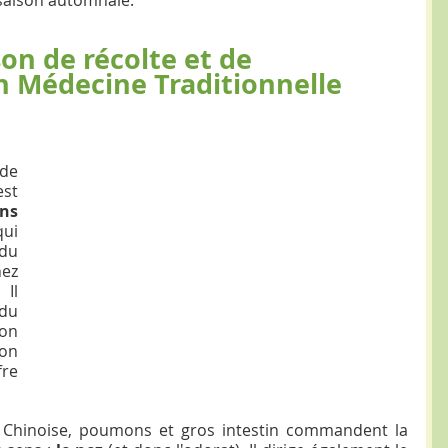
on de récolte et de 
n Médecine Traditionnelle 
de 
t 
ns
ui 
du 
ez 
Il 
correspond à la montée du 
on 
on 
e 
 Chinoise, poumons et gros intestin commandent la 