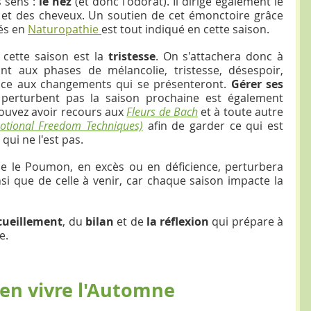
 sens : 
le nez 
(et donc l'odorat). Il dirige également le 
et des cheveux. Un soutien de cet émonctoire grâce 
és en 
Naturopathie 
est tout indiqué en cette saison.
cette saison est la 
tristesse
. On s'attachera donc à 
ant aux phases de mélancolie, tristesse, désespoir, 
ance aux changements qui se présenteront. 
Gérer ses 
e perturbent pas la saison prochaine est également 
ouvez avoir recours aux 
Fleurs de Bach
 et à toute autre 
motional Freedom Techniques)
 afin de garder ce qui est 
qui ne l'est pas.
he le Poumon, en excès ou en déficience, perturbera 
nsi que de celle à venir, car chaque saison impacte la 
cueillement
, du 
bilan 
et de 
la réflexion 
qui prépare à 
e.
ien vivre l'Automne