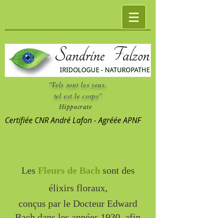
"Tels sont les yeux,
tel est le corps"
Hippocrate
Certifiée CNR André Lafon - Agréée APNF
Les
Fleurs de Bach
sont des
élixirs floraux,
conçus par le Docteur Edward
Bach dans les années 1930, afin