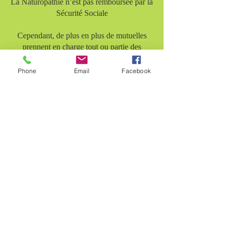
La Naturopathie n’est pas remboursée par la
Sécurité Sociale
Cependant, de plus en plus de mutuelles
prennent en charge tout ou partie des
séances de Naturopathie
Phone
Email
Facebook
Renseignez-vous auprès de votre
mutuelle
PRENDRE RENDEZ-VOUS
Consultation + séance
spécifique