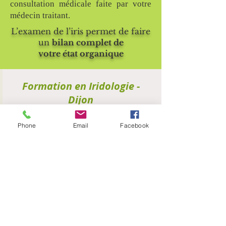
consultation médicale faite par votre
médecin traitant.
L’examen de l’iris permet
de faire
un
bilan complet
de
votre état organique
Formation en Iridologie -
Dijon
Une
formation complète
en Iridologie,
Phone
Email
Facebook
est proposée en
présentiel
, sous forme
de
modules
ou de
mentorat
,
à tout
professionnel souhaitant intégrer ce
formidable bilan de détection dans sa
palette d'outils holistiques
Informations supplémentaires :
Formation en Iridologie