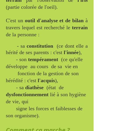
terrain
par l'observation de
l'iris
(partie colorée de l'oeil).
C'est un
outil d'analyse et de bilan
à
travers lequel est recherché le
terrain
de la personne :
- sa
constitution
(ce dont elle a
hérité de ses parents : c'est
l'innée
),
- son
tempérament
(ce qu'elle
développe au cours de sa vie en
fonction de la
gestion de son
hérédité : c'est
l'acquis
),
- sa
diathèse
(état de
dysfonctionnement
lié à son hygiène
de vie, qui
signe les
forces et faiblesses de
son organisme).
Comment ça marche ?