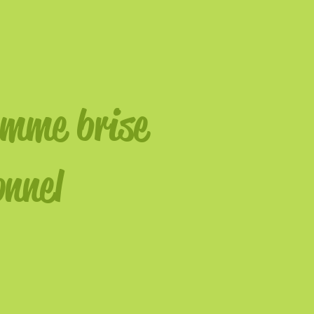
omme brise
onnel