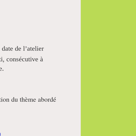
date de l’atelier
ti,
consécutive à
e.
ction du thème abordé
m