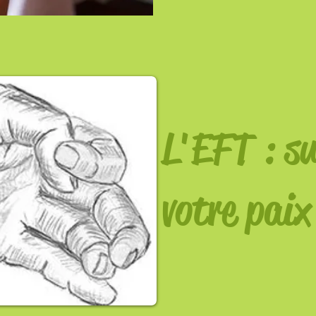
L'EFT : s
votre paix