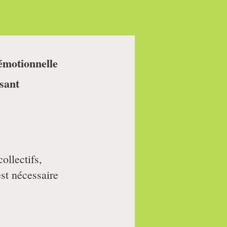
 émotionnelle
sant
ollectifs,
st nécessaire