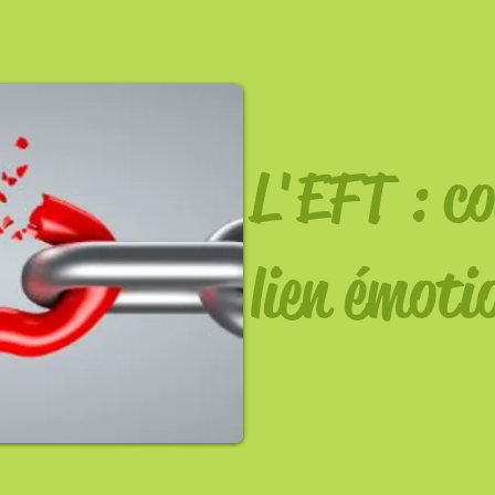
L'EFT : c
lien émoti