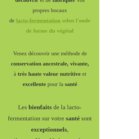
découvrir
et de
fabriquer
vos
propres bocaux
de
lacto-fermentation
selon l'onde
de forme du végétal
Venez découvrir une méthode de
conservation ancestrale, vivante,
à
très haute valeur
nutritive
et
excellente
pour la
santé
Les
bienfaits
de la lacto-
fermentation sur votre
santé
sont
exceptionnels
,