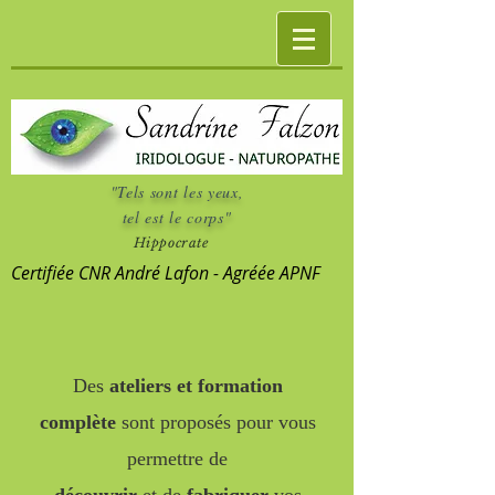
"Tels sont les yeux,
tel est le corps"
Hippocrate
Certifiée CNR André Lafon - Agréée APNF
Des
ateliers et formation
complète
sont proposés pour vous
permettre de