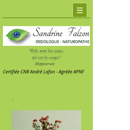
"Tels sont les yeux,
tel est le corps"
Hippocrate
Certifiée CNR André Lafon - Agréée APNF