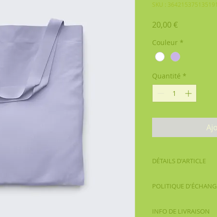
SKU : 36421537513519
Prix
20,00 €
Couleur
*
Quantité
*
Aj
DÉTAILS D'ARTICLE
Détails d'article. Sa
POLITIQUE D'ÉCHAN
l'article : taille, ma
emplacement est idé
Politique d'échang
de cet article à vos 
INFO DE LIVRAISON
vos visiteurs des c