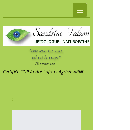
"Tels sont les yeux,
tel est le corps"
Hippocrate
Certifiée CNR André Lafon - Agréée APNF