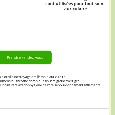
sont utilisées pour tout soin 
 auriculaire
Prendre rendez-vous
 d'oreilles
nettoyage oreilles
soin auriculaire
érumen
sinusite
otite chronique
sinus
migraines
vertiges
uriculaire
relaxation
hygiène de l'oreille
bourdonnement
sifflements