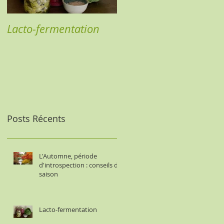
Lacto-fermentation
L'EFT en pratique
Posts Récents
L'Automne, période
d'introspection : conseils de
saison
Lacto-fermentation