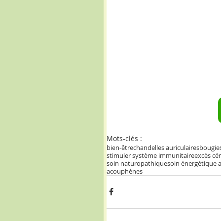
Mots-clés :
bien-être
chandelles auriculaires
bougies
stimuler système immunitaire
excès c
soin naturopathique
soin énergétique a
acouphènes