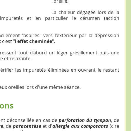
l'oreille.
La chaleur dégagée lors de la 
impuretés et en particulier le cérumen (action 
cilement "aspirés" vers l'extérieur par la dépression 
c'est "
l'effet cheminée
".
ressent tout d’abord un léger grésillement puis une 
e et relaxante.
érifier les impuretés éliminées en ouvrant le restant 
deux oreilles lors d'une même séance.
ions
nt déconseillée en cas de 
perforation du tympan
, de 
te
, de 
paracentèse 
et d'
allergie aux composants
 (cire 