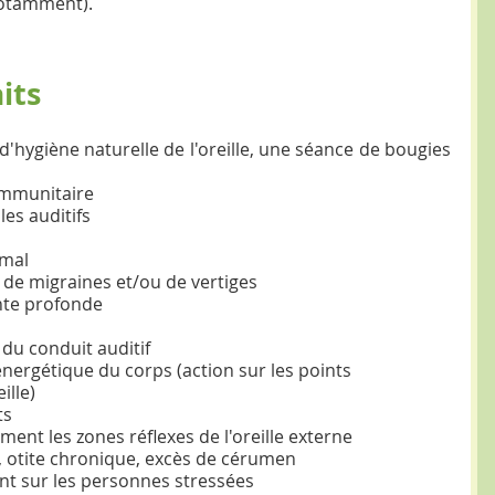
 notamment).
its
d'hygiène naturelle de l'oreille, une séance de bougies 
immunitaire  
es auditifs  
mal  
s de migraines et/ou de vertiges  
te profonde  
du conduit auditif  
nergétique du corps (action sur les points 
lle)  
s  
ent les zones réflexes de l'oreille externe  
e, otite chronique, excès de cérumen  
ant sur les personnes stressées  