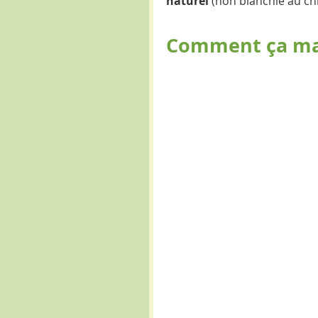
naturel
 (non blanchie au c
Comment ça ma