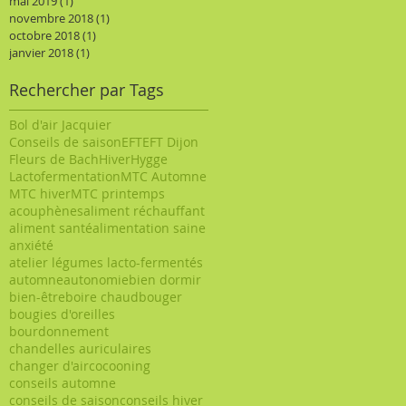
mai 2019
(1)
1 post
novembre 2018
(1)
1 post
octobre 2018
(1)
1 post
janvier 2018
(1)
1 post
Rechercher par Tags
Bol d'air Jacquier
Conseils de saison
EFT
EFT Dijon
Fleurs de Bach
Hiver
Hygge
Lactofermentation
MTC Automne
MTC hiver
MTC printemps
acouphènes
aliment réchauffant
aliment santé
alimentation saine
anxiété
atelier légumes lacto-fermentés
automne
autonomie
bien dormir
bien-être
boire chaud
bouger
bougies d'oreilles
bourdonnement
chandelles auriculaires
changer d'air
cocooning
conseils automne
conseils de saison
conseils hiver