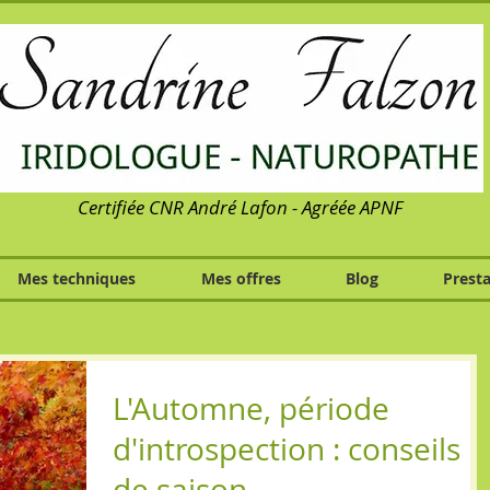
Certifiée CNR André Lafon - Agréée APNF
Mes techniques
Mes offres
Blog
Presta
L'Automne, période
d'introspection : conseils
de saison