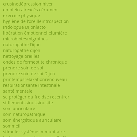
crusine
dépression hiver
en plein air
excès cérumen
exercice physique
hygiène de l'oreille
introspection
iridologue Dijon
lacto
libération émotionnelle
lumière
microbiotes
migraines
naturopathe Dijon
naturopathe dijon
nettoyage oreilles
ondes de forme
otite chronique
prendre soin de soi
prendre soin de soi Dijon
printemps
relaxation
renouveau
respiration
santé intestinale
santé mentale
se protéger du froid
se recentrer
sifflements
sinus
sinusite
soin auriculaire
soin naturopathique
soin énergétique auriculaire
sommeil
stimuler système immunitaire