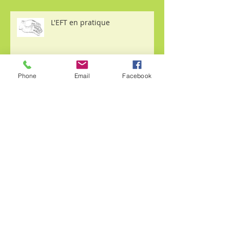
L'EFT en pratique
Phone
Email
Facebook
Le bien-être en Hiver : Conseils
de saison
Le Mag de la Journée Dijon met
l'Iridologie à l'honneur