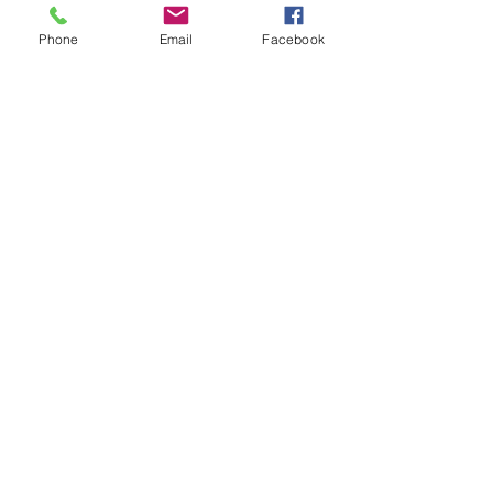
Phone
Email
Facebook
Lacto-fermentation
Le renouveau du Printemps :
Conseils de saison
L'EFT en pratique
Le bien-être en Hiver : Conseils
de saison