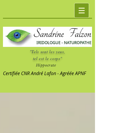
"Tels sont les yeux,
tel est le corps"
Hippocrate
Certifiée CNR André Lafon - Agréée APNF