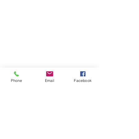
Phone
Email
Facebook
Chandelles Auriculaires -
Bougies d'Oreilles
Une technique ancestrale et naturelle Cette technique
douce et naturelle est pratiquée depuis des
millénaires dans plusieurs sociétés à...