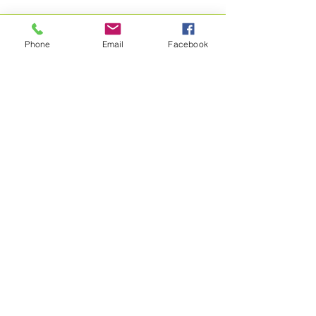
Phone
Email
Facebook
Posts à l'affiche
Posts Récents
L'Automne, période
d'introspection : conseils de
saison
Lacto-fermentation